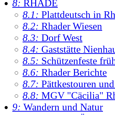
8:
RHADE
8.1:
Plattdeutsch in R
8.2:
Rhader Wiesen
8.3:
Dorf West
8.4:
Gaststätte Nienha
8.5:
Schützenfeste frü
8.6:
Rhader Berichte
8.7:
Pättkestouren un
8.8:
MGV "Cäcilia" R
9:
Wandern und Natur