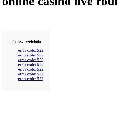
online casino live roul
inhaltsverzeichnis
error code: 522
error code: 522
error code: 522
error code: 522
error code: 522
error code: 522
error code: 522