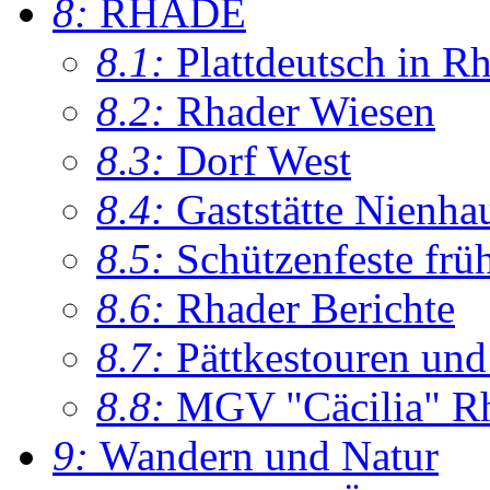
8:
RHADE
8.1:
Plattdeutsch in R
8.2:
Rhader Wiesen
8.3:
Dorf West
8.4:
Gaststätte Nienha
8.5:
Schützenfeste frü
8.6:
Rhader Berichte
8.7:
Pättkestouren un
8.8:
MGV "Cäcilia" R
9:
Wandern und Natur