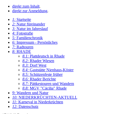
direkt zum Inhalt
.
direkt zur Anmeldung
.
1:
Startseite
2:
Natur füreinander
3:
Natur im Jahreslauf
4:
Fotografie
5:
Familienchronik
6:
Impressum - Persönliches
7:
Radtouren
8:
RHADE
8.1:
Plattdeutsch in Rhade
8.2:
Rhader Wiesen
8.3:
Dorf West
8.4:
Gaststätte Nienhaus-Köster
8.5:
Schützenfeste früher
8.6:
Rhader Berichte
8.7:
Pättkestouren und Wandern
8.8:
MGV "Cäcilia" Rhade
9:
Wandern und Natur
10:
NIEDERKRÜCHTEN-AKTUELL
11:
Karneval in Niederkrüchten
12:
Datenschutz