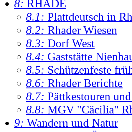
8:
RHADE
8.1:
Plattdeutsch in R
8.2:
Rhader Wiesen
8.3:
Dorf West
8.4:
Gaststätte Nienha
8.5:
Schützenfeste frü
8.6:
Rhader Berichte
8.7:
Pättkestouren un
8.8:
MGV "Cäcilia" R
9:
Wandern und Natur