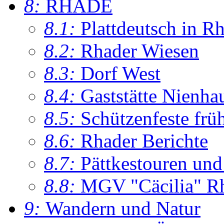
8:
RHADE
8.1:
Plattdeutsch in R
8.2:
Rhader Wiesen
8.3:
Dorf West
8.4:
Gaststätte Nienha
8.5:
Schützenfeste frü
8.6:
Rhader Berichte
8.7:
Pättkestouren un
8.8:
MGV "Cäcilia" R
9:
Wandern und Natur