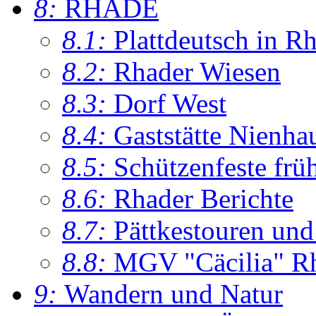
8:
RHADE
8.1:
Plattdeutsch in R
8.2:
Rhader Wiesen
8.3:
Dorf West
8.4:
Gaststätte Nienha
8.5:
Schützenfeste frü
8.6:
Rhader Berichte
8.7:
Pättkestouren un
8.8:
MGV "Cäcilia" R
9:
Wandern und Natur