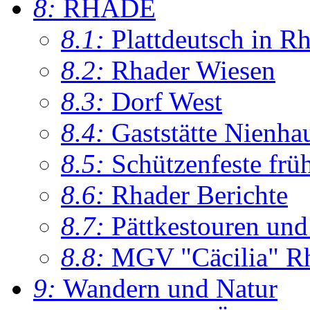
8:
RHADE
8.1:
Plattdeutsch in R
8.2:
Rhader Wiesen
8.3:
Dorf West
8.4:
Gaststätte Nienha
8.5:
Schützenfeste frü
8.6:
Rhader Berichte
8.7:
Pättkestouren un
8.8:
MGV "Cäcilia" R
9:
Wandern und Natur