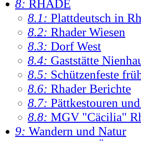
8:
RHADE
8.1:
Plattdeutsch in R
8.2:
Rhader Wiesen
8.3:
Dorf West
8.4:
Gaststätte Nienha
8.5:
Schützenfeste frü
8.6:
Rhader Berichte
8.7:
Pättkestouren un
8.8:
MGV "Cäcilia" R
9:
Wandern und Natur