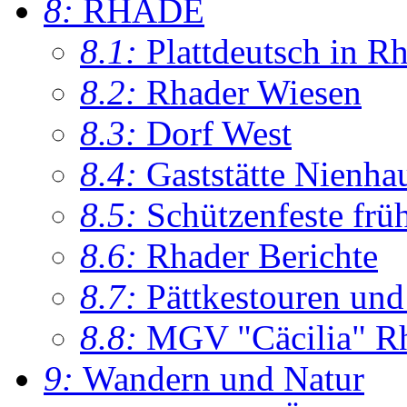
8:
RHADE
8.1:
Plattdeutsch in R
8.2:
Rhader Wiesen
8.3:
Dorf West
8.4:
Gaststätte Nienha
8.5:
Schützenfeste frü
8.6:
Rhader Berichte
8.7:
Pättkestouren un
8.8:
MGV "Cäcilia" R
9:
Wandern und Natur