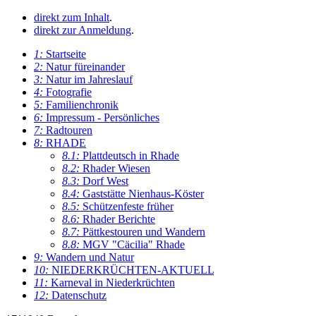
direkt zum Inhalt
.
direkt zur Anmeldung
.
1:
Startseite
2:
Natur füreinander
3:
Natur im Jahreslauf
4:
Fotografie
5:
Familienchronik
6:
Impressum - Persönliches
7:
Radtouren
8:
RHADE
8.1:
Plattdeutsch in Rhade
8.2:
Rhader Wiesen
8.3:
Dorf West
8.4:
Gaststätte Nienhaus-Köster
8.5:
Schützenfeste früher
8.6:
Rhader Berichte
8.7:
Pättkestouren und Wandern
8.8:
MGV "Cäcilia" Rhade
9:
Wandern und Natur
10:
NIEDERKRÜCHTEN-AKTUELL
11:
Karneval in Niederkrüchten
12:
Datenschutz