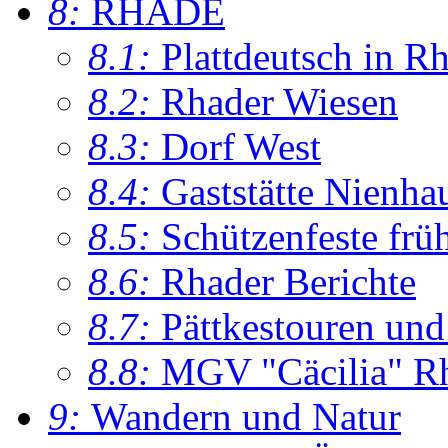
8:
RHADE
8.1:
Plattdeutsch in R
8.2:
Rhader Wiesen
8.3:
Dorf West
8.4:
Gaststätte Nienha
8.5:
Schützenfeste frü
8.6:
Rhader Berichte
8.7:
Pättkestouren un
8.8:
MGV "Cäcilia" R
9:
Wandern und Natur