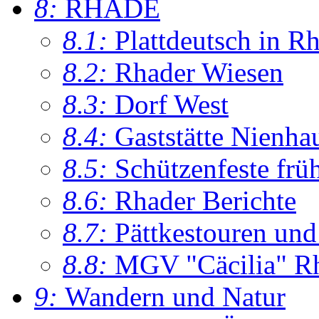
8:
RHADE
8.1:
Plattdeutsch in R
8.2:
Rhader Wiesen
8.3:
Dorf West
8.4:
Gaststätte Nienha
8.5:
Schützenfeste frü
8.6:
Rhader Berichte
8.7:
Pättkestouren un
8.8:
MGV "Cäcilia" R
9:
Wandern und Natur