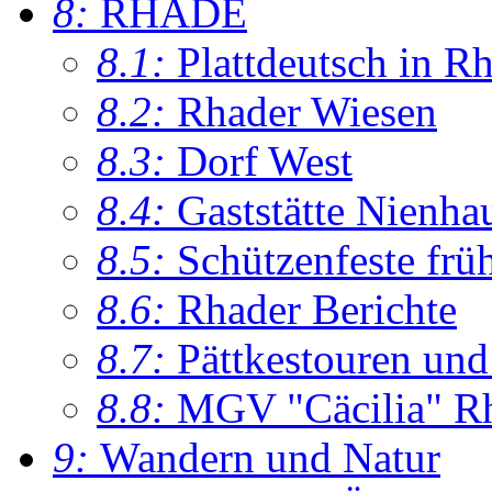
8:
RHADE
8.1:
Plattdeutsch in R
8.2:
Rhader Wiesen
8.3:
Dorf West
8.4:
Gaststätte Nienha
8.5:
Schützenfeste frü
8.6:
Rhader Berichte
8.7:
Pättkestouren un
8.8:
MGV "Cäcilia" R
9:
Wandern und Natur