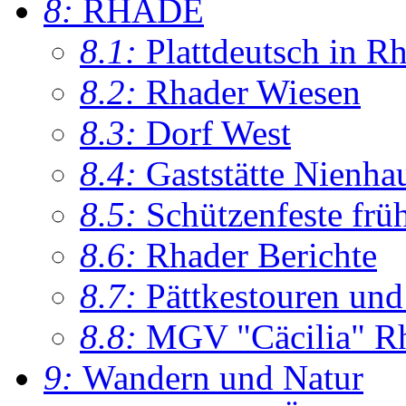
8:
RHADE
8.1:
Plattdeutsch in R
8.2:
Rhader Wiesen
8.3:
Dorf West
8.4:
Gaststätte Nienha
8.5:
Schützenfeste frü
8.6:
Rhader Berichte
8.7:
Pättkestouren un
8.8:
MGV "Cäcilia" R
9:
Wandern und Natur