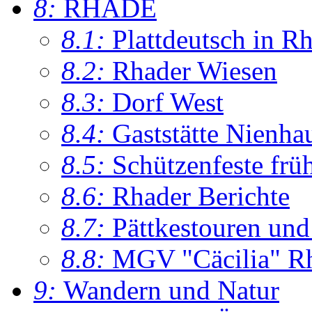
8:
RHADE
8.1:
Plattdeutsch in R
8.2:
Rhader Wiesen
8.3:
Dorf West
8.4:
Gaststätte Nienha
8.5:
Schützenfeste frü
8.6:
Rhader Berichte
8.7:
Pättkestouren un
8.8:
MGV "Cäcilia" R
9:
Wandern und Natur