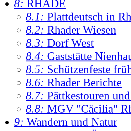
8:
RHADE
8.1:
Plattdeutsch in R
8.2:
Rhader Wiesen
8.3:
Dorf West
8.4:
Gaststätte Nienha
8.5:
Schützenfeste frü
8.6:
Rhader Berichte
8.7:
Pättkestouren un
8.8:
MGV "Cäcilia" R
9:
Wandern und Natur