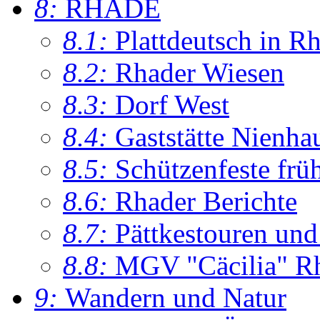
8:
RHADE
8.1:
Plattdeutsch in R
8.2:
Rhader Wiesen
8.3:
Dorf West
8.4:
Gaststätte Nienha
8.5:
Schützenfeste frü
8.6:
Rhader Berichte
8.7:
Pättkestouren un
8.8:
MGV "Cäcilia" R
9:
Wandern und Natur