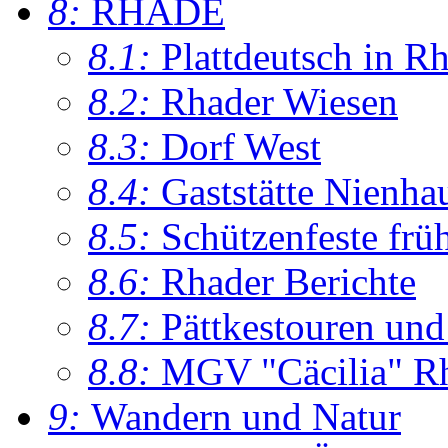
8:
RHADE
8.1:
Plattdeutsch in R
8.2:
Rhader Wiesen
8.3:
Dorf West
8.4:
Gaststätte Nienha
8.5:
Schützenfeste frü
8.6:
Rhader Berichte
8.7:
Pättkestouren un
8.8:
MGV "Cäcilia" R
9:
Wandern und Natur