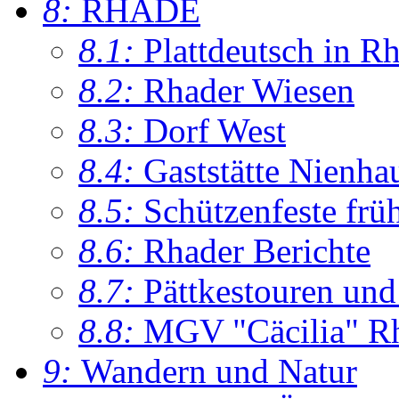
8:
RHADE
8.1:
Plattdeutsch in R
8.2:
Rhader Wiesen
8.3:
Dorf West
8.4:
Gaststätte Nienha
8.5:
Schützenfeste frü
8.6:
Rhader Berichte
8.7:
Pättkestouren un
8.8:
MGV "Cäcilia" R
9:
Wandern und Natur