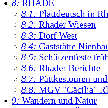
8:
RHADE
8.1:
Plattdeutsch in R
8.2:
Rhader Wiesen
8.3:
Dorf West
8.4:
Gaststätte Nienha
8.5:
Schützenfeste frü
8.6:
Rhader Berichte
8.7:
Pättkestouren un
8.8:
MGV "Cäcilia" R
9:
Wandern und Natur