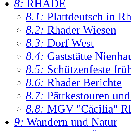
8:
RHADE
8.1:
Plattdeutsch in R
8.2:
Rhader Wiesen
8.3:
Dorf West
8.4:
Gaststätte Nienha
8.5:
Schützenfeste frü
8.6:
Rhader Berichte
8.7:
Pättkestouren un
8.8:
MGV "Cäcilia" R
9:
Wandern und Natur