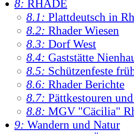
8:
RHADE
8.1:
Plattdeutsch in R
8.2:
Rhader Wiesen
8.3:
Dorf West
8.4:
Gaststätte Nienha
8.5:
Schützenfeste frü
8.6:
Rhader Berichte
8.7:
Pättkestouren un
8.8:
MGV "Cäcilia" R
9:
Wandern und Natur