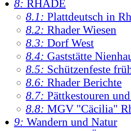
8:
RHADE
8.1:
Plattdeutsch in R
8.2:
Rhader Wiesen
8.3:
Dorf West
8.4:
Gaststätte Nienha
8.5:
Schützenfeste frü
8.6:
Rhader Berichte
8.7:
Pättkestouren un
8.8:
MGV "Cäcilia" R
9:
Wandern und Natur