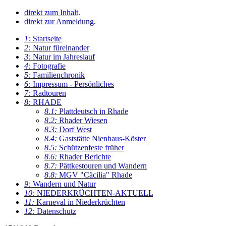
direkt zum Inhalt
.
direkt zur Anmeldung
.
1:
Startseite
2:
Natur füreinander
3:
Natur im Jahreslauf
4:
Fotografie
5:
Familienchronik
6:
Impressum - Persönliches
7:
Radtouren
8:
RHADE
8.1:
Plattdeutsch in Rhade
8.2:
Rhader Wiesen
8.3:
Dorf West
8.4:
Gaststätte Nienhaus-Köster
8.5:
Schützenfeste früher
8.6:
Rhader Berichte
8.7:
Pättkestouren und Wandern
8.8:
MGV "Cäcilia" Rhade
9:
Wandern und Natur
10:
NIEDERKRÜCHTEN-AKTUELL
11:
Karneval in Niederkrüchten
12:
Datenschutz