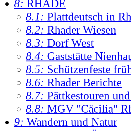
8:
RHADE
8.1:
Plattdeutsch in R
8.2:
Rhader Wiesen
8.3:
Dorf West
8.4:
Gaststätte Nienha
8.5:
Schützenfeste frü
8.6:
Rhader Berichte
8.7:
Pättkestouren un
8.8:
MGV "Cäcilia" R
9:
Wandern und Natur