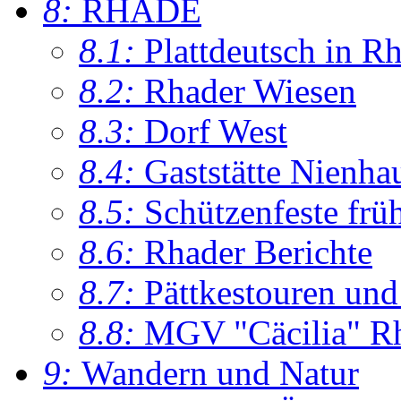
8:
RHADE
8.1:
Plattdeutsch in R
8.2:
Rhader Wiesen
8.3:
Dorf West
8.4:
Gaststätte Nienha
8.5:
Schützenfeste frü
8.6:
Rhader Berichte
8.7:
Pättkestouren un
8.8:
MGV "Cäcilia" R
9:
Wandern und Natur