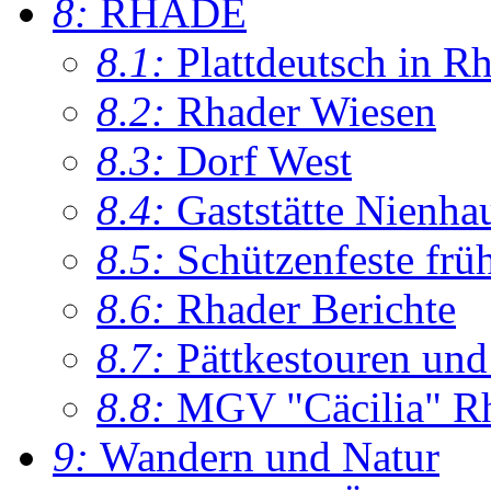
8:
RHADE
8.1:
Plattdeutsch in R
8.2:
Rhader Wiesen
8.3:
Dorf West
8.4:
Gaststätte Nienha
8.5:
Schützenfeste frü
8.6:
Rhader Berichte
8.7:
Pättkestouren un
8.8:
MGV "Cäcilia" R
9:
Wandern und Natur