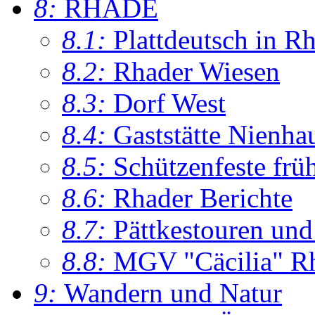
8:
RHADE
8.1:
Plattdeutsch in R
8.2:
Rhader Wiesen
8.3:
Dorf West
8.4:
Gaststätte Nienha
8.5:
Schützenfeste frü
8.6:
Rhader Berichte
8.7:
Pättkestouren un
8.8:
MGV "Cäcilia" R
9:
Wandern und Natur