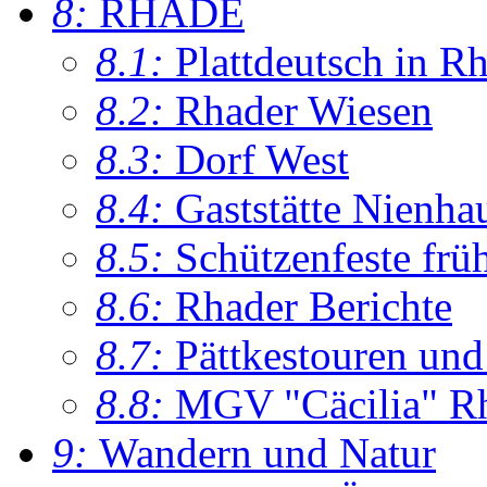
8:
RHADE
8.1:
Plattdeutsch in R
8.2:
Rhader Wiesen
8.3:
Dorf West
8.4:
Gaststätte Nienha
8.5:
Schützenfeste frü
8.6:
Rhader Berichte
8.7:
Pättkestouren un
8.8:
MGV "Cäcilia" R
9:
Wandern und Natur