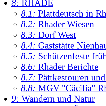
8:
RHADE
8.1:
Plattdeutsch in R
8.2:
Rhader Wiesen
8.3:
Dorf West
8.4:
Gaststätte Nienha
8.5:
Schützenfeste frü
8.6:
Rhader Berichte
8.7:
Pättkestouren un
8.8:
MGV "Cäcilia" R
9:
Wandern und Natur