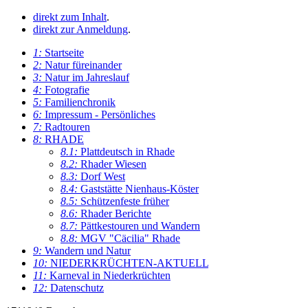
direkt zum Inhalt
.
direkt zur Anmeldung
.
1:
Startseite
2:
Natur füreinander
3:
Natur im Jahreslauf
4:
Fotografie
5:
Familienchronik
6:
Impressum - Persönliches
7:
Radtouren
8:
RHADE
8.1:
Plattdeutsch in Rhade
8.2:
Rhader Wiesen
8.3:
Dorf West
8.4:
Gaststätte Nienhaus-Köster
8.5:
Schützenfeste früher
8.6:
Rhader Berichte
8.7:
Pättkestouren und Wandern
8.8:
MGV "Cäcilia" Rhade
9:
Wandern und Natur
10:
NIEDERKRÜCHTEN-AKTUELL
11:
Karneval in Niederkrüchten
12:
Datenschutz