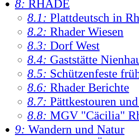
8:
RHADE
8.1:
Plattdeutsch in R
8.2:
Rhader Wiesen
8.3:
Dorf West
8.4:
Gaststätte Nienha
8.5:
Schützenfeste frü
8.6:
Rhader Berichte
8.7:
Pättkestouren un
8.8:
MGV "Cäcilia" R
9:
Wandern und Natur