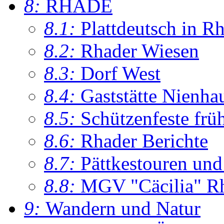
8:
RHADE
8.1:
Plattdeutsch in R
8.2:
Rhader Wiesen
8.3:
Dorf West
8.4:
Gaststätte Nienha
8.5:
Schützenfeste frü
8.6:
Rhader Berichte
8.7:
Pättkestouren un
8.8:
MGV "Cäcilia" R
9:
Wandern und Natur