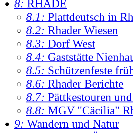
8:
RHADE
8.1:
Plattdeutsch in R
8.2:
Rhader Wiesen
8.3:
Dorf West
8.4:
Gaststätte Nienha
8.5:
Schützenfeste frü
8.6:
Rhader Berichte
8.7:
Pättkestouren un
8.8:
MGV "Cäcilia" R
9:
Wandern und Natur