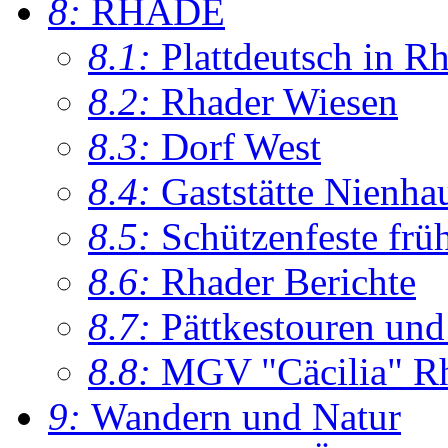
8:
RHADE
8.1:
Plattdeutsch in R
8.2:
Rhader Wiesen
8.3:
Dorf West
8.4:
Gaststätte Nienha
8.5:
Schützenfeste frü
8.6:
Rhader Berichte
8.7:
Pättkestouren un
8.8:
MGV "Cäcilia" R
9:
Wandern und Natur