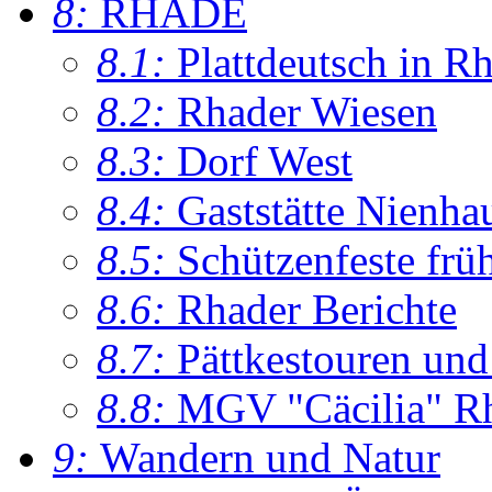
8:
RHADE
8.1:
Plattdeutsch in R
8.2:
Rhader Wiesen
8.3:
Dorf West
8.4:
Gaststätte Nienha
8.5:
Schützenfeste frü
8.6:
Rhader Berichte
8.7:
Pättkestouren un
8.8:
MGV "Cäcilia" R
9:
Wandern und Natur