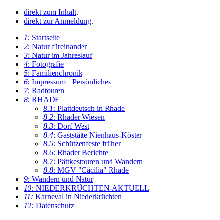
direkt zum Inhalt
.
direkt zur Anmeldung
.
1:
Startseite
2:
Natur füreinander
3:
Natur im Jahreslauf
4:
Fotografie
5:
Familienchronik
6:
Impressum - Persönliches
7:
Radtouren
8:
RHADE
8.1:
Plattdeutsch in Rhade
8.2:
Rhader Wiesen
8.3:
Dorf West
8.4:
Gaststätte Nienhaus-Köster
8.5:
Schützenfeste früher
8.6:
Rhader Berichte
8.7:
Pättkestouren und Wandern
8.8:
MGV "Cäcilia" Rhade
9:
Wandern und Natur
10:
NIEDERKRÜCHTEN-AKTUELL
11:
Karneval in Niederkrüchten
12:
Datenschutz