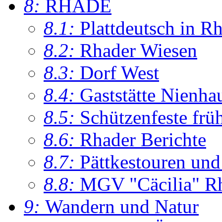
8:
RHADE
8.1:
Plattdeutsch in R
8.2:
Rhader Wiesen
8.3:
Dorf West
8.4:
Gaststätte Nienha
8.5:
Schützenfeste frü
8.6:
Rhader Berichte
8.7:
Pättkestouren un
8.8:
MGV "Cäcilia" R
9:
Wandern und Natur