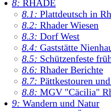
8:
RHADE
8.1:
Plattdeutsch in R
8.2:
Rhader Wiesen
8.3:
Dorf West
8.4:
Gaststätte Nienha
8.5:
Schützenfeste frü
8.6:
Rhader Berichte
8.7:
Pättkestouren un
8.8:
MGV "Cäcilia" R
9:
Wandern und Natur