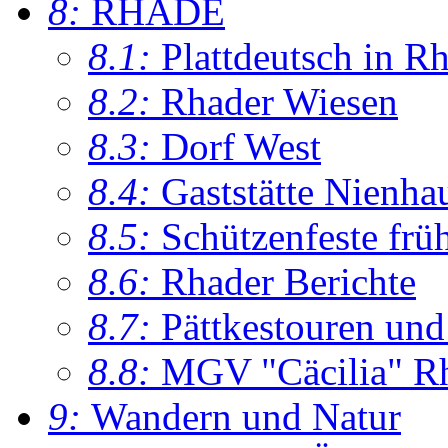
8:
RHADE
8.1:
Plattdeutsch in R
8.2:
Rhader Wiesen
8.3:
Dorf West
8.4:
Gaststätte Nienha
8.5:
Schützenfeste frü
8.6:
Rhader Berichte
8.7:
Pättkestouren un
8.8:
MGV "Cäcilia" R
9:
Wandern und Natur