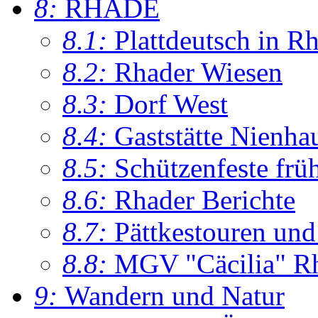
8:
RHADE
8.1:
Plattdeutsch in R
8.2:
Rhader Wiesen
8.3:
Dorf West
8.4:
Gaststätte Nienha
8.5:
Schützenfeste frü
8.6:
Rhader Berichte
8.7:
Pättkestouren un
8.8:
MGV "Cäcilia" R
9:
Wandern und Natur