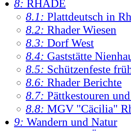
8:
RHADE
8.1:
Plattdeutsch in R
8.2:
Rhader Wiesen
8.3:
Dorf West
8.4:
Gaststätte Nienha
8.5:
Schützenfeste frü
8.6:
Rhader Berichte
8.7:
Pättkestouren un
8.8:
MGV "Cäcilia" R
9:
Wandern und Natur