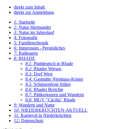
direkt zum Inhalt
.
direkt zur Anmeldung
.
1:
Startseite
2:
Natur füreinander
3:
Natur im Jahreslauf
4:
Fotografie
5:
Familienchronik
6:
Impressum - Persönliches
7:
Radtouren
8:
RHADE
8.1:
Plattdeutsch in Rhade
8.2:
Rhader Wiesen
8.3:
Dorf West
8.4:
Gaststätte Nienhaus-Köster
8.5:
Schützenfeste früher
8.6:
Rhader Berichte
8.7:
Pättkestouren und Wandern
8.8:
MGV "Cäcilia" Rhade
9:
Wandern und Natur
10:
NIEDERKRÜCHTEN-AKTUELL
11:
Karneval in Niederkrüchten
12:
Datenschutz