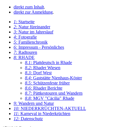
direkt zum Inhalt
.
direkt zur Anmeldung
.
1:
Startseite
2:
Natur füreinander
3:
Natur im Jahreslauf
4:
Fotografie
5:
Familienchronik
6:
Impressum - Persönliches
7:
Radtouren
8:
RHADE
8.1:
Plattdeutsch in Rhade
8.2:
Rhader Wiesen
8.3:
Dorf West
8.4:
Gaststätte Nienhaus-Köster
8.5:
Schützenfeste früher
8.6:
Rhader Berichte
8.7:
Pättkestouren und Wandern
8.8:
MGV "Cäcilia" Rhade
9:
Wandern und Natur
10:
NIEDERKRÜCHTEN-AKTUELL
11:
Karneval in Niederkrüchten
12:
Datenschutz