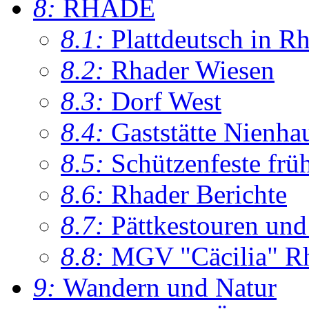
8:
RHADE
8.1:
Plattdeutsch in R
8.2:
Rhader Wiesen
8.3:
Dorf West
8.4:
Gaststätte Nienha
8.5:
Schützenfeste frü
8.6:
Rhader Berichte
8.7:
Pättkestouren un
8.8:
MGV "Cäcilia" R
9:
Wandern und Natur