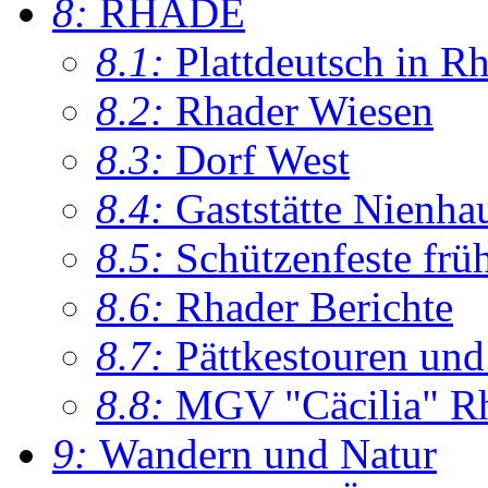
8:
RHADE
8.1:
Plattdeutsch in R
8.2:
Rhader Wiesen
8.3:
Dorf West
8.4:
Gaststätte Nienha
8.5:
Schützenfeste frü
8.6:
Rhader Berichte
8.7:
Pättkestouren un
8.8:
MGV "Cäcilia" R
9:
Wandern und Natur