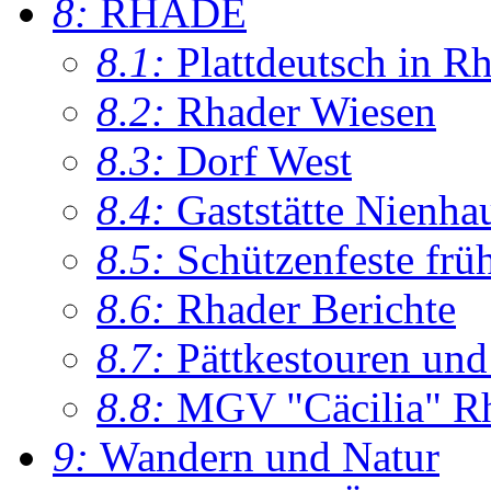
8:
RHADE
8.1:
Plattdeutsch in R
8.2:
Rhader Wiesen
8.3:
Dorf West
8.4:
Gaststätte Nienha
8.5:
Schützenfeste frü
8.6:
Rhader Berichte
8.7:
Pättkestouren un
8.8:
MGV "Cäcilia" R
9:
Wandern und Natur