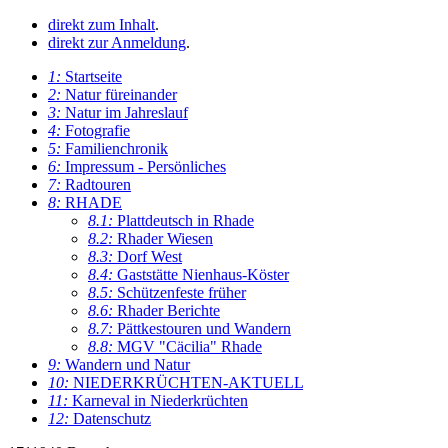
direkt zum Inhalt
.
direkt zur Anmeldung
.
1:
Startseite
2:
Natur füreinander
3:
Natur im Jahreslauf
4:
Fotografie
5:
Familienchronik
6:
Impressum - Persönliches
7:
Radtouren
8:
RHADE
8.1:
Plattdeutsch in Rhade
8.2:
Rhader Wiesen
8.3:
Dorf West
8.4:
Gaststätte Nienhaus-Köster
8.5:
Schützenfeste früher
8.6:
Rhader Berichte
8.7:
Pättkestouren und Wandern
8.8:
MGV "Cäcilia" Rhade
9:
Wandern und Natur
10:
NIEDERKRÜCHTEN-AKTUELL
11:
Karneval in Niederkrüchten
12:
Datenschutz