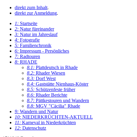
direkt zum Inhalt
.
direkt zur Anmeldung
.
1:
Startseite
2:
Natur füreinander
3:
Natur im Jahreslauf
4:
Fotografie
5:
Familienchronik
6:
Impressum - Persönliches
7:
Radtouren
8:
RHADE
8.1:
Plattdeutsch in Rhade
8.2:
Rhader Wiesen
8.3:
Dorf West
8.4:
Gaststätte Nienhaus-Köster
8.5:
Schützenfeste früher
8.6:
Rhader Berichte
8.7:
Pättkestouren und Wandern
8.8:
MGV "Cäcilia" Rhade
9:
Wandern und Natur
10:
NIEDERKRÜCHTEN-AKTUELL
11:
Karneval in Niederkrüchten
12:
Datenschutz