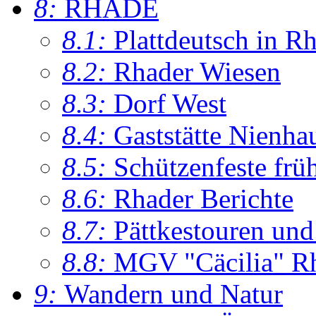
8:
RHADE
8.1:
Plattdeutsch in R
8.2:
Rhader Wiesen
8.3:
Dorf West
8.4:
Gaststätte Nienha
8.5:
Schützenfeste frü
8.6:
Rhader Berichte
8.7:
Pättkestouren un
8.8:
MGV "Cäcilia" R
9:
Wandern und Natur